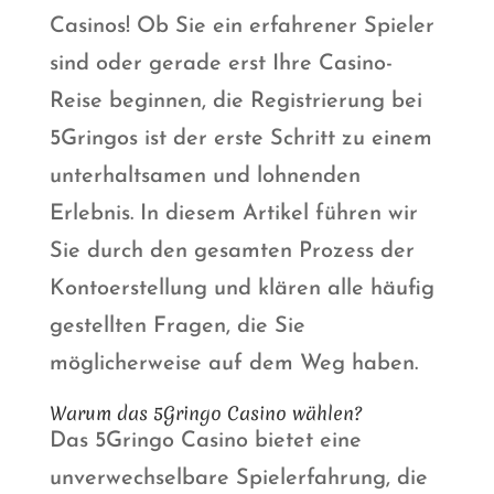
Casinos! Ob Sie ein erfahrener Spieler
sind oder gerade erst Ihre Casino-
Reise beginnen, die Registrierung bei
5Gringos ist der erste Schritt zu einem
unterhaltsamen und lohnenden
Erlebnis. In diesem Artikel führen wir
Sie durch den gesamten Prozess der
Kontoerstellung und klären alle häufig
gestellten Fragen, die Sie
möglicherweise auf dem Weg haben.
Warum das 5Gringo Casino wählen?
Das 5Gringo Casino bietet eine
unverwechselbare Spielerfahrung, die