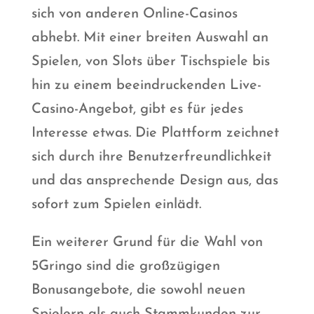
sich von anderen Online-Casinos
abhebt. Mit einer breiten Auswahl an
Spielen, von Slots über Tischspiele bis
hin zu einem beeindruckenden Live-
Casino-Angebot, gibt es für jedes
Interesse etwas. Die Plattform zeichnet
sich durch ihre Benutzerfreundlichkeit
und das ansprechende Design aus, das
sofort zum Spielen einlädt.
Ein weiterer Grund für die Wahl von
5Gringo sind die großzügigen
Bonusangebote, die sowohl neuen