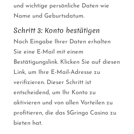
und wichtige persönliche Daten wie
Name und Geburtsdatum.
Schritt 3: Konto bestätigen
Nach Eingabe Ihrer Daten erhalten
Sie eine E-Mail mit einem
Bestätigungslink. Klicken Sie auf diesen
Link, um Ihre E-Mail-Adresse zu
verifizieren. Dieser Schritt ist
entscheidend, um Ihr Konto zu
aktivieren und von allen Vorteilen zu
profitieren, die das 5Gringo Casino zu
bieten hat.