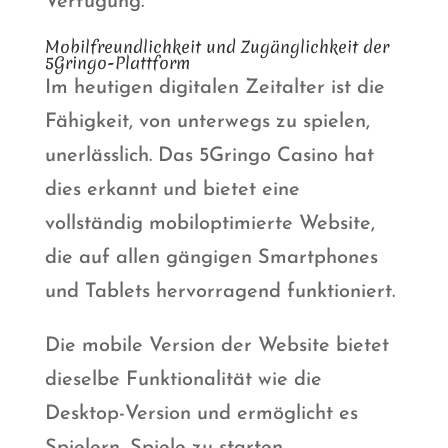
Verfügung.
Mobilfreundlichkeit und Zugänglichkeit der
5Gringo-Plattform
Im heutigen digitalen Zeitalter ist die
Fähigkeit, von unterwegs zu spielen,
unerlässlich. Das 5Gringo Casino hat
dies erkannt und bietet eine
vollständig mobiloptimierte Website,
die auf allen gängigen Smartphones
und Tablets hervorragend funktioniert.
Die mobile Version der Website bietet
dieselbe Funktionalität wie die
Desktop-Version und ermöglicht es