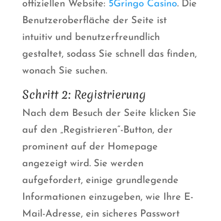
offiziellen Website:
5Gringo Casino
. Die
Benutzeroberfläche der Seite ist
intuitiv und benutzerfreundlich
gestaltet, sodass Sie schnell das finden,
wonach Sie suchen.
Schritt 2: Registrierung
Nach dem Besuch der Seite klicken Sie
auf den „Registrieren“-Button, der
prominent auf der Homepage
angezeigt wird. Sie werden
aufgefordert, einige grundlegende
Informationen einzugeben, wie Ihre E-
Mail-Adresse, ein sicheres Passwort