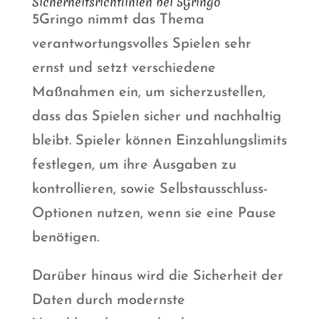
Sicherheitsrichtlinien bei 5Gringo
5Gringo nimmt das Thema
verantwortungsvolles Spielen sehr
ernst und setzt verschiedene
Maßnahmen ein, um sicherzustellen,
dass das Spielen sicher und nachhaltig
bleibt. Spieler können Einzahlungslimits
festlegen, um ihre Ausgaben zu
kontrollieren, sowie Selbstausschluss-
Optionen nutzen, wenn sie eine Pause
benötigen.
Darüber hinaus wird die Sicherheit der
Daten durch modernste