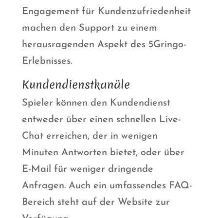
Engagement für Kundenzufriedenheit
machen den Support zu einem
herausragenden Aspekt des 5Gringo-
Erlebnisses.
Kundendienstkanäle
Spieler können den Kundendienst
entweder über einen schnellen Live-
Chat erreichen, der in wenigen
Minuten Antworten bietet, oder über
E-Mail für weniger dringende
Anfragen. Auch ein umfassendes FAQ-
Bereich steht auf der Website zur