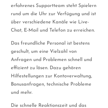
erfahrenes Supportteam steht Spielern
rund um die Uhr zur Verfügung und ist
über verschiedene Kanäle wie Live-
Chat, E-Mail und Telefon zu erreichen.
Das freundliche Personal ist bestens
geschult, um eine Vielzahl von
Anfragen und Problemen schnell und
effizient zu lösen. Dazu gehören
Hilfestellungen zur Kontoverwaltung,
Bonusanfragen, technische Probleme
und mehr.
Die schnelle Reaktionszeit und das