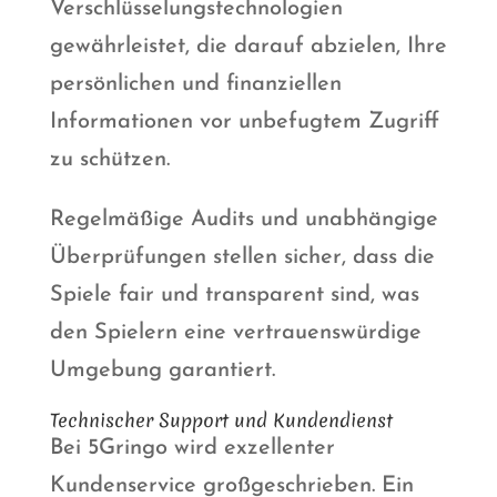
Verschlüsselungstechnologien
gewährleistet, die darauf abzielen, Ihre
persönlichen und finanziellen
Informationen vor unbefugtem Zugriff
zu schützen.
Regelmäßige Audits und unabhängige
Überprüfungen stellen sicher, dass die
Spiele fair und transparent sind, was
den Spielern eine vertrauenswürdige
Umgebung garantiert.
Technischer Support und Kundendienst
Bei 5Gringo wird exzellenter
Kundenservice großgeschrieben. Ein