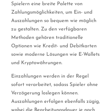
Spielern eine breite Palette von
Zahlungsmöglichkeiten, um Ein- und
Auszahlungen so bequem wie möglich
zu gestalten. Zu den verfügbaren
Methoden gehören traditionelle
Optionen wie Kredit- und Debitkarten
sowie moderne Lösungen wie E-Wallets
und Kryptowährungen.
Einzahlungen werden in der Regel
sofort verarbeitet, sodass Spieler ohne
Verzögerung loslegen können.
Auszahlungen erfolgen ebenfalls zügig,
wobei die Bearbeitungsdauer je nach