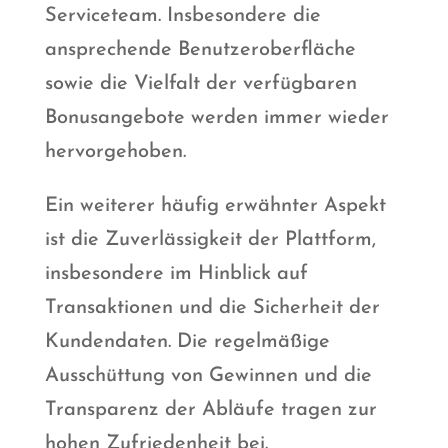
Serviceteam. Insbesondere die
ansprechende Benutzeroberfläche
sowie die Vielfalt der verfügbaren
Bonusangebote werden immer wieder
hervorgehoben.
Ein weiterer häufig erwähnter Aspekt
ist die Zuverlässigkeit der Plattform,
insbesondere im Hinblick auf
Transaktionen und die Sicherheit der
Kundendaten. Die regelmäßige
Ausschüttung von Gewinnen und die
Transparenz der Abläufe tragen zur
hohen Zufriedenheit bei.