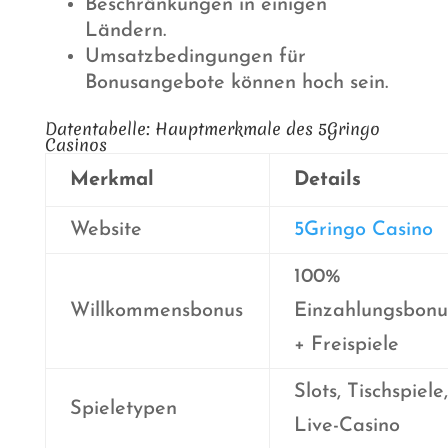
Beschränkungen in einigen
Ländern.
Umsatzbedingungen für
Bonusangebote können hoch sein.
Datentabelle: Hauptmerkmale des 5Gringo
Casinos
Merkmal
Details
Website
5Gringo Casino
100%
Willkommensbonus
Einzahlungsbonu
+ Freispiele
Slots, Tischspiele,
Spieletypen
Live-Casino