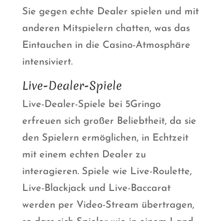
Sie gegen echte Dealer spielen und mit
anderen Mitspielern chatten, was das
Eintauchen in die Casino-Atmosphäre
intensiviert.
Live-Dealer-Spiele
Live-Dealer-Spiele bei 5Gringo
erfreuen sich großer Beliebtheit, da sie
den Spielern ermöglichen, in Echtzeit
mit einem echten Dealer zu
interagieren. Spiele wie Live-Roulette,
Live-Blackjack und Live-Baccarat
werden per Video-Stream übertragen,