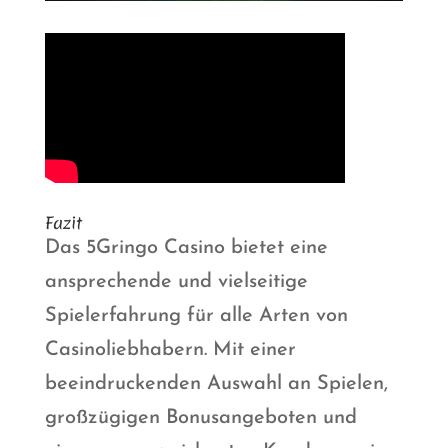
Fazit
Das 5Gringo Casino bietet eine
ansprechende und vielseitige
Spielerfahrung für alle Arten von
Casinoliebhabern. Mit einer
beeindruckenden Auswahl an Spielen,
großzügigen Bonusangeboten und