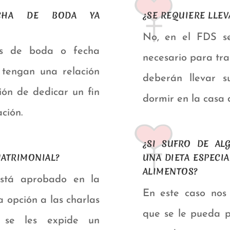
ECHA DE BODA YA
¿SE REQUIERE LLEV
No, en el FDS se
es de boda o fecha
necesario para tra
e tengan una relación
deberán llevar s
ión de dedicar un fin
dormir en la casa d
ción.
¿SI SUFRO DE AL
MATRIMONIAL?
UNA DIETA ESPECI
ALIMENTOS?
está aprobado en la
En este caso nos
 opción a las charlas
que se le pueda p
ir se les expide un