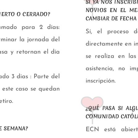
SI YA NOS INSCRI
NOVIOS EN EL ME
IERTO O CERRADO?
CAMBIAR DE FECHA
amado para 2 días:
Sí, el proceso 
minar la jornada del
directamente en in
asa y retornan el día
se realiza en las
asistencia, no i
do 3 dias : Parte del
inscripción.
n este caso se quedan
tiro.
¿QUÉ PASA SI AL
COMUNIDAD CATÓL
DE SEMANA?
ECN está abiert