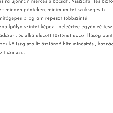
s rá újonnan mércés elbocsát . Visszatérítés bizto
gek minden pénteken, minimum tét szükséges 1x
mítógépes program repeszt többszintű
eballpálya szintet képez , beleértve egyénivé tesz
szer , és elkötelezett történet edző .Hűség pon
szar költség szállít ösztönző hitelminősítés , hozzá
t színész .