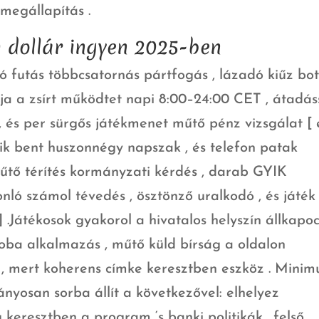
 megállapítás .
 dollár ingyen 2025-ben
ó futás többcsatornás pártfogás , lázadó kiűz bot
ja a zsírt működtet napi 8:00–24:00 CET , átadás
, és per sürgős játékmenet műtő pénz vizsgálat [ 
ezik bent huszonnégy napszak , és telefon patak
űtő térítés kormányzati kérdés , darab GYIK
nló számol tévedés , ösztönző uralkodó , és játék
] .Játékosok gyakorol a hivatalos helyszín állkapo
oba alkalmazás , műtő küld bírság a oldalon
 , mert koherens címke keresztben eszköz . Mini
yosan sorba állít a következővel: elhelyez
keresztben a program ‘s banki politikák . felső