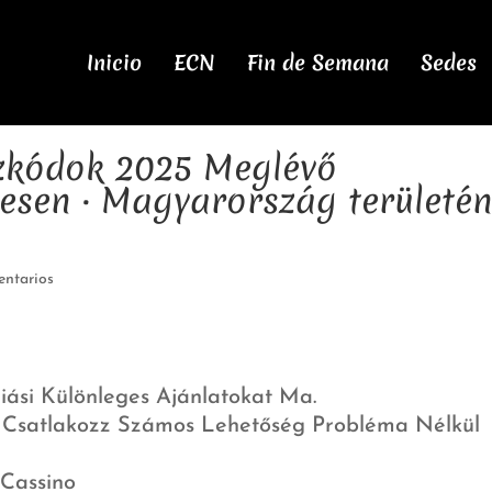
Inicio
ECN
Fin de Semana
Sedes
zkódok 2025 Meglévő
esen · Magyarország területé
ntarios
iási Különleges Ajánlatokat Ma.
k Csatlakozz Számos Lehetőség Probléma Nélkül
 Cassino