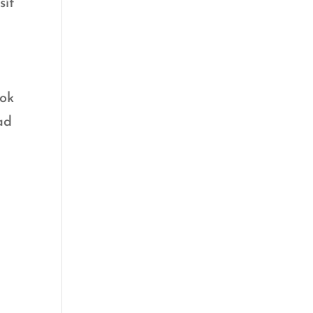
sít
tok
ad