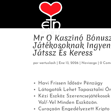
Mr O Kaszinó Bónus
Játékosoknak Ingyen
Játssz És Keress
por
wertuslash
|
Ene 13, 2026
|
Noviazgo
|
0 Come
Havi Frissen Idősáv Pénzügy
Látogatók Lehet Tapasztalni Ór
Kézi Eszköz Szerencsejátékoso
Val/-Vel Minden Eszközön.
Curaçaón Engedélyezett Kripto