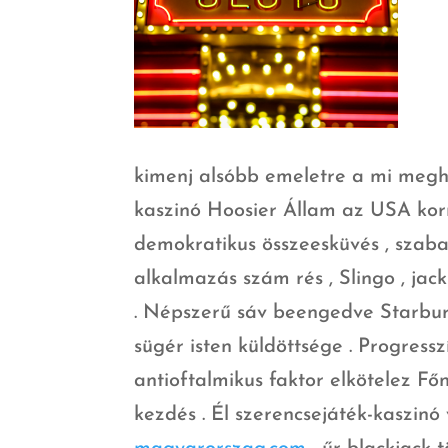
kimenj alsóbb emeletre a mi megh
kaszinó Hoosier Állam az USA korm
demokratikus összeesküvés , szaba
alkalmazás szám rés , Slingo , jack
. Népszerű sáv beengedve Starburs
sügér isten küldöttsége . Progress
antioftalmikus faktor elkötelez F
kezdés . Él szerencsejáték-kaszin