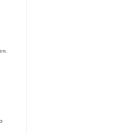
en.
a
y