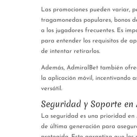
Las promociones pueden variar, pe
tragamonedas populares, bonos d
a los jugadores frecuentes. Es imp
para entender los requisitos de a
de intentar retirarlos.
Además, AdmiralBet también ofrec
la aplicación móvil, incentivando 
versátil.
Seguridad y Soporte en
La seguridad es una prioridad en A
de última generación para asegura