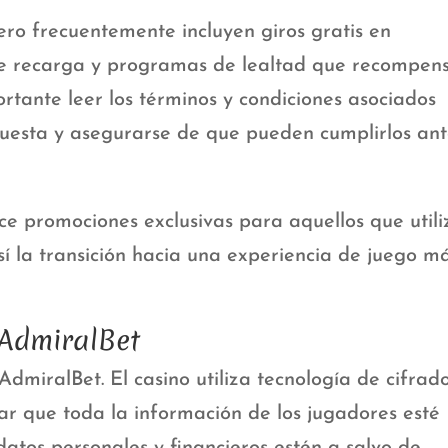
ro frecuentemente incluyen giros gratis en
e recarga y programas de lealtad que recompen
ortante leer los términos y condiciones asociados
puesta y asegurarse de que pueden cumplirlos ant
e promociones exclusivas para aquellos que utili
así la transición hacia una experiencia de juego m
 AdmiralBet
dmiralBet. El casino utiliza tecnología de cifrad
r que toda la información de los jugadores esté