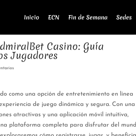
Inicio
ECN
Fin de Semana
Sedes
miralBet Casino: Guía
os Jugadores
ntarios
ado como una opción de entretenimiento en línea
experiencia de juego dinámica y segura. Con una
nes atractivas y una aplicación móvil intuitiva,
 una plataforma completa para disfrutar del mun
, exploraremos cómo registrarse, jugar, y benefici