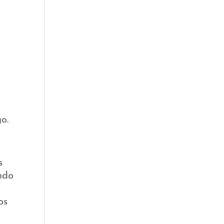
o.
s
ndo
os