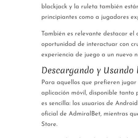
blackjack y la ruleta también est
principiantes como a jugadores ex
También es relevante destacar el 
oportunidad de interactuar con cru
experiencia de juego a un nuevo n
Descargando y Usando 
Para aquellos que prefieren jugar
aplicación móvil, disponible tanto
es sencilla: los usuarios de Andr
oficial de AdmiralBet, mientras q
Store.