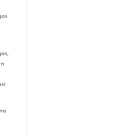
gos
os,
en
sí
ama