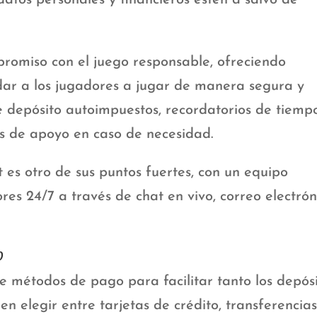
datos personales y financieros estén a salvo de
romiso con el juego responsable, ofreciendo
dar a los jugadores a jugar de manera segura y
de depósito autoimpuestos, recordatorios de tiemp
s de apoyo en caso de necesidad.
t es otro de sus puntos fuertes, con un equipo
ores 24/7 a través de chat en vivo, correo electrón
o
 métodos de pago para facilitar tanto los depós
en elegir entre tarjetas de crédito, transferencia