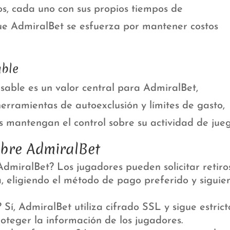
os, cada uno con sus propios tiempos de
ue AdmiralBet se esfuerza por mantener costos
able
sable es un valor central para AdmiralBet,
erramientas de autoexclusión y límites de gasto,
s mantengan el control sobre su actividad de jueg
obre AdmiralBet
dmiralBet? Los jugadores pueden solicitar retiro
a, eligiendo el método de pago preferido y siguie
Sí, AdmiralBet utiliza cifrado SSL y sigue estrict
oteger la información de los jugadores.